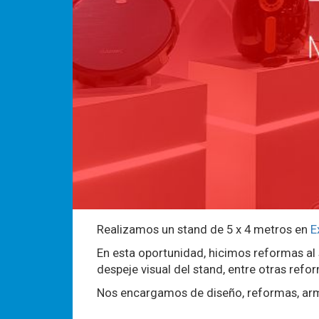
Realizamos un stand de 5 x 4 metros en
E
En esta oportunidad, hicimos reformas al
despeje visual del stand, entre otras refo
Nos encargamos de diseño, reformas, ar